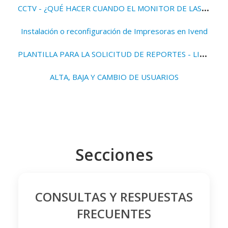
C
CTV - ¿QUÉ HACER CUANDO EL MONITOR DE LAS CÁMARAS ESTÁ EN NEGRO?
Instalación o reconfiguración de Impresoras en Ivend
P
LANTILLA PARA LA SOLICITUD DE REPORTES - LISTADOS AL DEPARTAMENTO DE TECNOLOGÍA DE INFORMACIÓN
ALTA, BAJA Y CAMBIO DE USUARIOS
Secciones
CONSULTAS Y RESPUESTAS
FRECUENTES